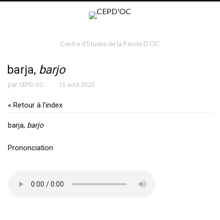
Centre d'Etudes de la Parole D'OC
barja,
barjo
par
CEPD OC
15 août 2025
« Retour à l'index
barja,
barjo
Prononciation