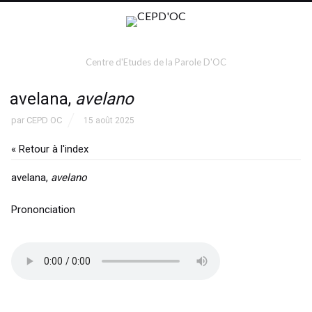
Centre d'Etudes de la Parole D'OC
avelana,
avelano
par
CEPD OC
15 août 2025
« Retour à l'index
avelana,
avelano
Prononciation