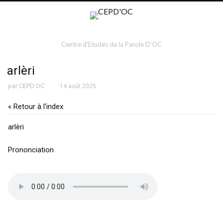
Centre d'Etudes de la Parole D'OC
arlèri
par
CEPD OC
14 août 2025
« Retour à l'index
arlèri
Prononciation