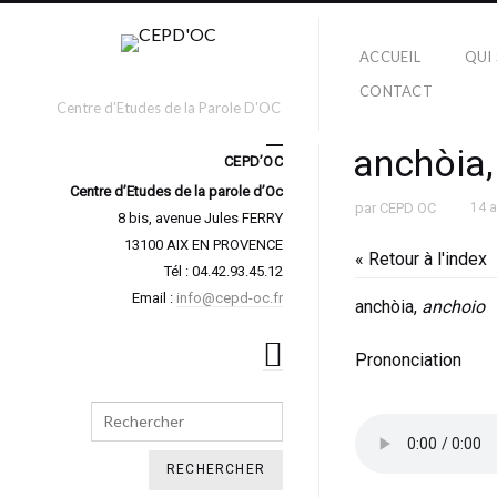
ACCUEIL
QUI
CONTACT
Centre d'Etudes de la Parole D'OC
anchòia
CEPD’OC
Centre d’Etudes de la parole d’Oc
par
CEPD OC
14 
8 bis, avenue Jules FERRY
13100 AIX EN PROVENCE
« Retour à l'index
Tél : 04.42.93.45.12
Email :
info@cepd-oc.fr
anchòia,
anchoio
Prononciation
Search