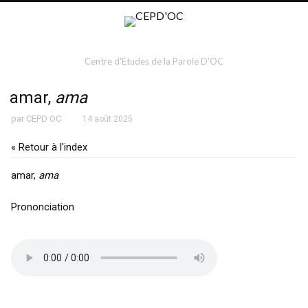
Centre d'Etudes de la Parole D'OC
amar,
ama
par
CEPD OC
14 août 2025
« Retour à l'index
amar,
ama
Prononciation