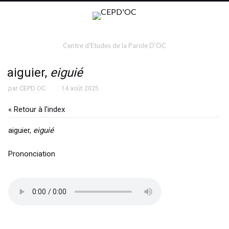
Centre d'Etudes de la Parole D'OC
aiguier,
eiguié
par
CEPD OC
14 août 2025
« Retour à l'index
aiguier,
eiguié
Prononciation