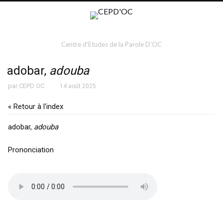
Centre d'Etudes de la Parole D'OC
adobar,
adouba
par
CEPD OC
14 août 2025
« Retour à l'index
adobar,
adouba
Prononciation