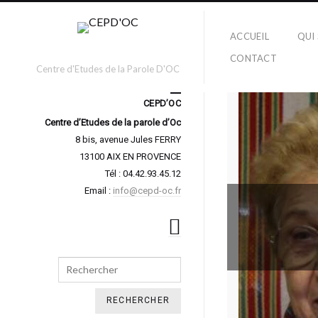
ACCUEIL
QUI
CONTACT
Centre d'Etudes de la Parole D'OC
CEPD’OC
Centre d’Etudes de la parole d’Oc
8 bis, avenue Jules FERRY
13100 AIX EN PROVENCE
Tél : 04.42.93.45.12
Email :
info@cepd-oc.fr
Search