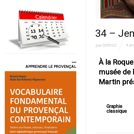
34 – Jen
par
CEPDOC
4 avr
À la Roque
APPRENDRE LE PROVENÇAL
musée de l
Martin prés
Graphie
classique