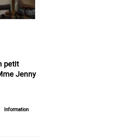
 petit
i Mme Jenny
Information