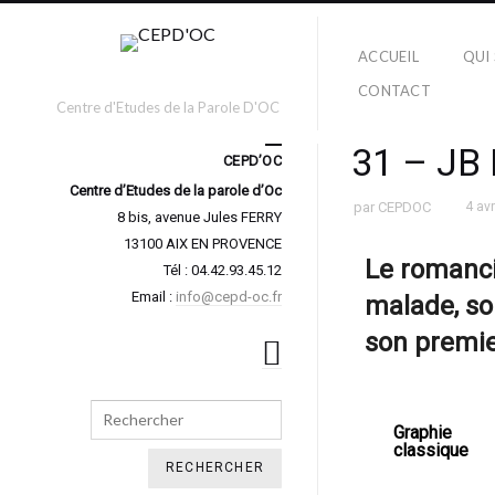
ACCUEIL
QUI
CONTACT
Centre d'Etudes de la Parole D'OC
31 – JB
CEPD’OC
Centre d’Etudes de la parole d’Oc
par
CEPDOC
4 avr
8 bis, avenue Jules FERRY
13100 AIX EN PROVENCE
Le romanci
Tél : 04.42.93.45.12
Email :
info@cepd-oc.fr
malade, so
son premi
Search
Graphie
classique