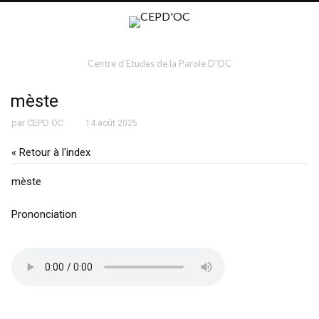
Centre d'Etudes de la Parole D'OC
mèste
par
CEPD OC
14 août 2025
« Retour à l'index
mèste
Prononciation