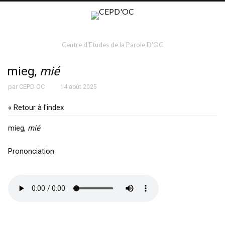
Centre d'Etudes de la Parole D'OC
mieg,
mié
par
CEPD OC
14 août 2025
« Retour à l'index
mieg,
mié
Prononciation