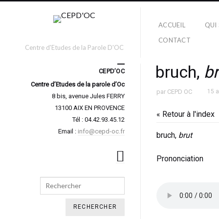
ACCUEIL
QUI
CONTACT
Centre d'Etudes de la Parole D'OC
bruch,
br
CEPD’OC
Centre d’Etudes de la parole d’Oc
par
CEPD OC
15 
8 bis, avenue Jules FERRY
13100 AIX EN PROVENCE
« Retour à l'index
Tél : 04.42.93.45.12
Email :
info@cepd-oc.fr
bruch,
brut
Prononciation
Search